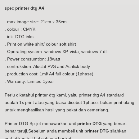
spec
printer dtg A4
. max image size: 21cm x 35cm
. colour : CMYK
. ink: DTG inks
. Print on white shirt/ colour soft shirt
. Operating system: windows XP, vista, windows 7 dll
. Power comsumtion: 18watt
. contrukstion: Aluclat PVS and Acrilick body
. production cost: 1ml/ A4 full colour (1phase)
. Warranty: Limited 1year
Perlu diketahui printer dtg kami, yaitu printer dtg A4 standard
adalah 1x print atau yang biasa disebut 1phase. bukan print ulang
untuk menghasilkan hasil yang pekat dan cemerlang.
Printer DTG Bp-jet menawarkan unit
printer DTG
yang benar-
benar teruji.Sebelum anda membeli unit
printer DTG
silahkan
perhatikan hal-hal sebagai berikut: