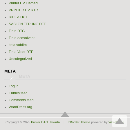
Printer UV Flatbed
PRINTER UV RTR
RIECAT KIT
SABLON TEPUNG DTF
Tinta DTG
Tinta ecosolvent
tinta sublim
Tinta Vator DTF
Uncategorized
META
Log in
Entries feed
Comments feed
WordPress.org
Copyright © 2025
Printer DTG Jakarta
|
zBorder Theme
powered by
WordPress