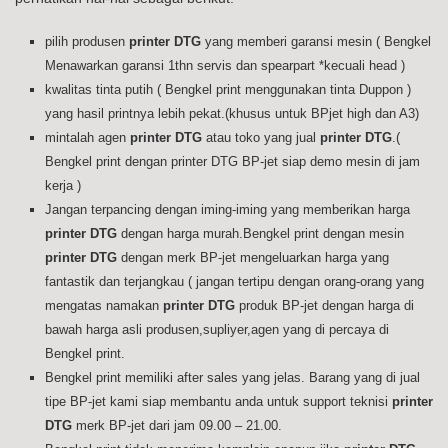
pilih produsen
printer DTG
yang memberi garansi mesin ( Bengkel
Menawarkan garansi 1thn servis dan spearpart *kecuali head )
kwalitas tinta putih ( Bengkel print menggunakan tinta Duppon )
yang hasil printnya lebih pekat.(khusus untuk BPjet high dan A3)
mintalah agen
printer DTG
atau toko yang jual
printer DTG
.(
Bengkel print dengan printer DTG BP-jet siap demo mesin di jam
kerja )
Jangan terpancing dengan iming-iming yang memberikan harga
printer DTG
dengan harga murah.Bengkel print dengan mesin
printer DTG
dengan merk BP-jet mengeluarkan harga yang
fantastik dan terjangkau ( jangan tertipu dengan orang-orang yang
mengatas namakan
printer DTG
produk BP-jet dengan harga di
bawah harga asli produsen,supliyer,agen yang di percaya di
Bengkel print.
Bengkel print memiliki after sales yang jelas. Barang yang di jual
tipe BP-jet kami siap membantu anda untuk support teknisi
printer
DTG
merk BP-jet dari jam 09.00 – 21.00.