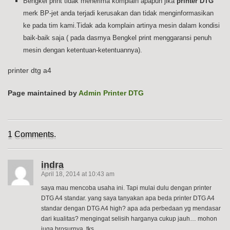
Bengkel print tidak menerima komplain apapun jika
printer DTG
merk BP-jet anda terjadi kerusakan dan tidak menginformasikan
ke pada tim kami.Tidak ada komplain artinya mesin dalam kondisi
baik-baik saja ( pada dasrnya Bengkel print menggaransi penuh
mesin dengan ketentuan-ketentuannya).
printer dtg a4
Page maintained by
Admin Printer DTG
1 Comments.
indra
April 18, 2014 at 10:43 am
saya mau mencoba usaha ini. Tapi mulai dulu dengan printer
DTG A4 standar. yang saya tanyakan apa beda printer DTG A4
standar dengan DTG A4 high? apa ada perbedaan yg mendasar
dari kualitas? mengingat selisih harganya cukup jauh… mohon
juga brosurnya, tks