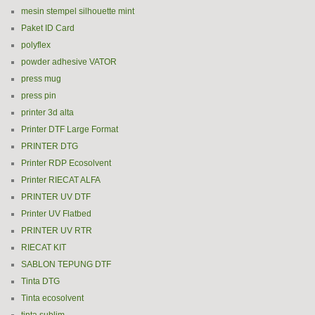
mesin stempel silhouette mint
Paket ID Card
polyflex
powder adhesive VATOR
press mug
press pin
printer 3d alta
Printer DTF Large Format
PRINTER DTG
Printer RDP Ecosolvent
Printer RIECAT ALFA
PRINTER UV DTF
Printer UV Flatbed
PRINTER UV RTR
RIECAT KIT
SABLON TEPUNG DTF
Tinta DTG
Tinta ecosolvent
tinta sublim