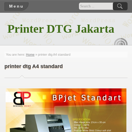
Menu
Printer DTG Jakarta
RSS
You are here:
Home
» printer dtg A4 standard
printer dtg A4 standard